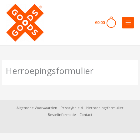
Ga
naar
de
0
€
0.00
inhoud
Herroepingsformulier
Algemene Voorwaarden
Privacybeleid
Herroepingsformulier
Bestelinformatie
Contact