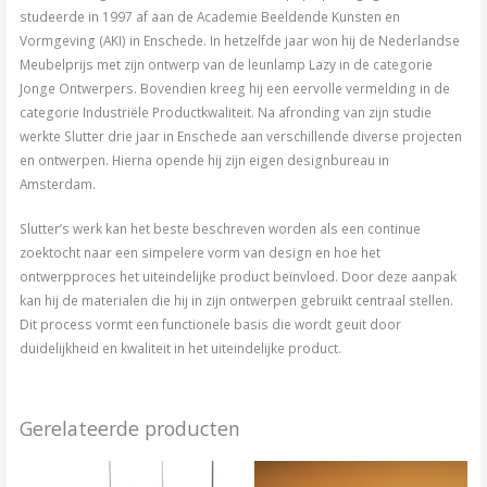
studeerde in 1997 af aan de Academie Beeldende Kunsten en
Vormgeving (AKI) in Enschede. In hetzelfde jaar won hij de Nederlandse
Meubelprijs met zijn ontwerp van de leunlamp Lazy in de categorie
Jonge Ontwerpers. Bovendien kreeg hij een eervolle vermelding in de
categorie Industriële Productkwaliteit. Na afronding van zijn studie
werkte Slutter drie jaar in Enschede aan verschillende diverse projecten
en ontwerpen. Hierna opende hij zijn eigen designbureau in
Amsterdam.
Slutter’s werk kan het beste beschreven worden als een continue
zoektocht naar een simpelere vorm van design en hoe het
ontwerpproces het uiteindelijke product beïnvloed. Door deze aanpak
kan hij de materialen die hij in zijn ontwerpen gebruikt centraal stellen.
Dit process vormt een functionele basis die wordt geuit door
duidelijkheid en kwaliteit in het uiteindelijke product.
Gerelateerde producten
Prijsklasse:
Dit
Dit
€23.00