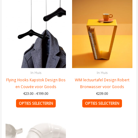
tot
product
product
€199.00
heeft
heeft
meerdere
meerder
variaties.
variaties.
Deze
Deze
optie
optie
kan
kan
gekozen
gekozen
worden
worden
op
op
de
de
In Huis
In Huis
productpagina
product
Flying Hooks Kapstok Design Bos
WIM lectuurtafel Design Robert
en Couvée voor Goods
Bronwasser voor Goods
€
23.00
-
€
199.00
€
239.00
OPTIES SELECTEREN
OPTIES SELECTEREN
Prijsklasse:
Dit
€18.00
tot
product
€39.00
heeft