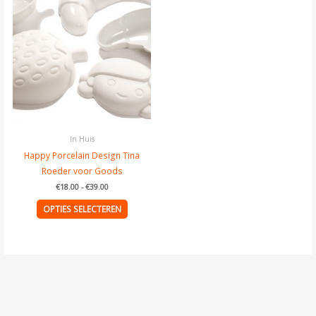
meerdere
variaties.
Deze
optie
kan
gekozen
worden
op
de
In Huis
productpagina
Happy Porcelain Design Tina
Roeder voor Goods
€
18.00
-
€
39.00
OPTIES SELECTEREN