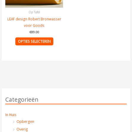
op
de
Op Tafel
productpagina
LEAF design Robert Bronwasser
voor Goods
€
89.00
OPTIES SELECTEREN
Categorieën
In Huis
Opbergen
Overig