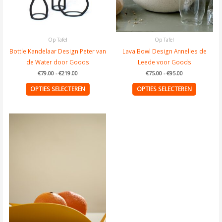
gekozen
gekozen
worden
worden
op
op
de
de
Op Tafel
Op Tafel
productpagina
product
Bottle Kandelaar Design Peter van
Lava Bowl Design Annelies de
de Water door Goods
Leede voor Goods
€
79.00
-
€
219.00
€
75.00
-
€
95.00
OPTIES SELECTEREN
OPTIES SELECTEREN
Dit
product
heeft
meerdere
variaties.
Deze
optie
kan
gekozen
worden