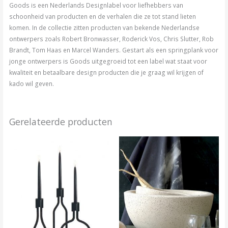
Goods is een Nederlands Designlabel voor liefhebbers van
schoonheid van producten en de verhalen die ze tot stand lieten
komen. In de collectie zitten producten van bekende Nederlandse
ontwerpers zoals Robert Bronwasser, Roderick Vos, Chris Slutter, Rob
Brandt, Tom Haas en Marcel Wanders. Gestart als een springplank voor
jonge ontwerpers is Goods uitgegroeid tot een label wat staat voor
kwaliteit en betaalbare design producten die je graag wil krijgen of
kado wil geven.
Gerelateerde producten
Prijsklasse:
Prijsklasse:
Dit
Dit
€79.00
€75.00
tot
product
tot
product
€219.00
€95.00
heeft
heeft
meerdere
meerder
variaties.
variaties.
Deze
Deze
optie
optie
kan
kan