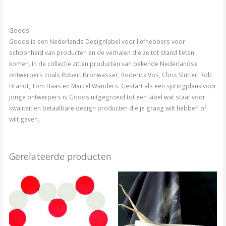
Goods
Goods is een Nederlands Designlabel voor liefhebbers voor
schoonheid van producten en de verhalen die ze tot stand lieten
komen. In de collectie zitten producten van bekende Nederlandse
ontwerpers zoals Robert Bronwasser, Roderick Vos, Chris Slutter, Rob
Brandt, Tom Haas en Marcel Wanders. Gestart als een springplank voor
jonge ontwerpers is Goods uitgegroeid tot een label wat staat voor
kwaliteit en betaalbare design producten die je graag wilt hebben of
wilt geven.
Gerelateerde producten
Prijsklasse:
Dit
Dit
€75.00
product
tot
product
€95.00
heeft
heeft
meerdere
meerder
variaties.
variaties.