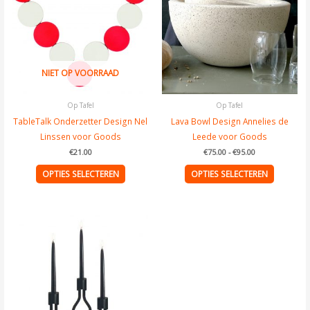
Deze
Deze
optie
optie
kan
kan
gekozen
gekozen
worden
worden
NIET OP VOORRAAD
op
op
de
de
Op Tafel
Op Tafel
productpagina
product
TableTalk Onderzetter Design Nel
Lava Bowl Design Annelies de
Linssen voor Goods
Leede voor Goods
€
21.00
€
75.00
-
€
95.00
OPTIES SELECTEREN
OPTIES SELECTEREN
Prijsklasse:
Dit
€79.00
tot
product
€219.00
heeft
meerdere
variaties.
Deze
optie