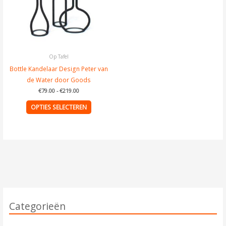
kan
gekozen
worden
op
de
Op Tafel
productpagina
Bottle Kandelaar Design Peter van
de Water door Goods
€
79.00
-
€
219.00
OPTIES SELECTEREN
Categorieën