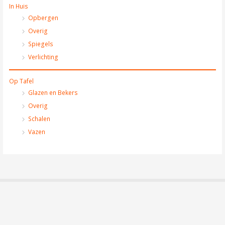
In Huis
Opbergen
Overig
Spiegels
Verlichting
Op Tafel
Glazen en Bekers
Overig
Schalen
Vazen
Algemene Voorwaarden
Privacybeleid
Herroepingsformulier
Bestelinformatie
Contact