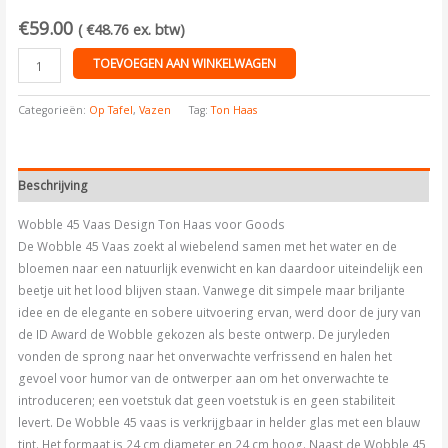
€
59.00
(
€
48.76
ex. btw)
TOEVOEGEN AAN WINKELWAGEN
Categorieën:
Op Tafel
,
Vazen
Tag:
Ton Haas
Beschrijving
Wobble 45 Vaas Design Ton Haas voor Goods
De Wobble 45 Vaas zoekt al wiebelend samen met het water en de
bloemen naar een natuurlijk evenwicht en kan daardoor uiteindelijk een
beetje uit het lood blijven staan. Vanwege dit simpele maar briljante
idee en de elegante en sobere uitvoering ervan, werd door de jury van
de ID Award de Wobble gekozen als beste ontwerp. De juryleden
vonden de sprong naar het onverwachte verfrissend en halen het
gevoel voor humor van de ontwerper aan om het onverwachte te
introduceren; een voetstuk dat geen voetstuk is en geen stabiliteit
levert. De Wobble 45 vaas is verkrijgbaar in helder glas met een blauw
tint. Het formaat is 24 cm diameter en 24 cm hoog. Naast de Wobble 45