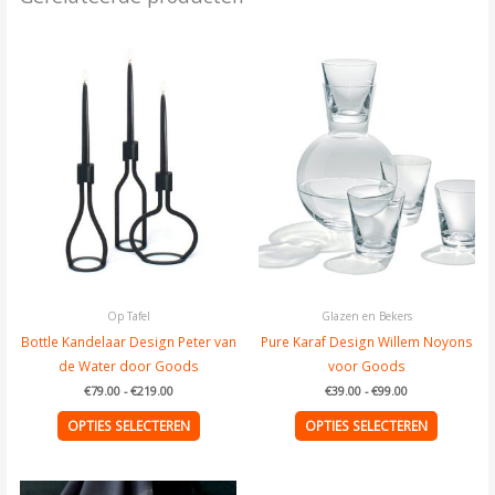
Prijsklasse:
Prijsklasse:
Dit
Dit
€79.00
€39.00
tot
product
tot
product
€219.00
€99.00
heeft
heeft
meerdere
meerder
variaties.
variaties.
Deze
Deze
optie
optie
kan
kan
gekozen
gekozen
worden
worden
op
op
de
de
Op Tafel
Glazen en Bekers
productpagina
product
Bottle Kandelaar Design Peter van
Pure Karaf Design Willem Noyons
de Water door Goods
voor Goods
€
79.00
-
€
219.00
€
39.00
-
€
99.00
OPTIES SELECTEREN
OPTIES SELECTEREN
Prijsklasse:
Dit