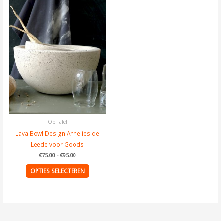
€75.00
tot
product
€95.00
heeft
meerdere
variaties.
Deze
optie
kan
gekozen
worden
op
de
Op Tafel
productpagina
Lava Bowl Design Annelies de
Leede voor Goods
€
75.00
-
€
95.00
OPTIES SELECTEREN